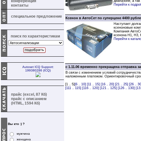
конференция
диапазоне, а та
Перейти к подр
контакты
специальное предложение
Ксенон в АвтоСет по суперцене 4400 рубле
Наступает долга
ксеноновые комп
Компания АвтоСе
ксенона Н1, Н3, 
поиск по характеристикам
Перейти к катал
с 1.11.06 временно прекращена отправка 
Autoset ICQ Support:
199380286 (ICQ)
В связи с изменением условий сотрудничеств
наложенным платежом. Ориентировочный срок 
[1 .. 5]
[6 .. 10]
[11 .. 15]
[16 .. 20]
[21 .. 25]
[26 .. 30
[111 .. 115]
[116 .. 120]
[121 .. 125]
[126 .. 130]
[13
прайс (excel, 87 Кб)
прайс с описанием
(HTML, 1594 Кб)
Вы кто :) ?
мужчина
женщина