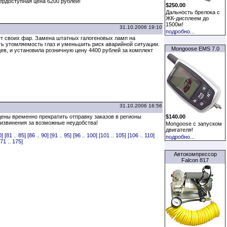
ердоступная цена 6200 рублей!
$250.00
Дальность брелока с
ЖК-дисплеем до
1500м!
31.10.2006 19:10
подробно...
ет своих фар. Замена штатных галогеновых ламп на
ть утомляемость глаз и уменьшить риск аварийной ситуации.
Mongoose EMS 7.0
в, и установила розничную цену 4400 рублей за комплект
31.10.2006 16:56
ены временно прекратить отправку заказов в регионы
$140.00
извинения за возможные неудобства!
Mongoose с запуском
двигателя!
0]
[81 .. 85]
[86 .. 90]
[91 .. 95]
[96 .. 100]
[101 .. 105]
[106 .. 110]
подробно...
71 .. 175]
Автокомпрессор
Falcon 817