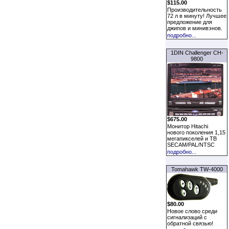
$115.00
Производительность
72 л в минуту! Лучшее
предложение для
джипов и минивэнов.
подробно...
1DIN Challenger CH-
9800
$675.00
Монитор Hitachi
нового поколения 1,15
мегапикселей и ТВ
SECAM/PAL/NTSC
подробно...
Tomahawk TW-4000
$80.00
Новое слово среди
сигнализаций с
обратной связью!