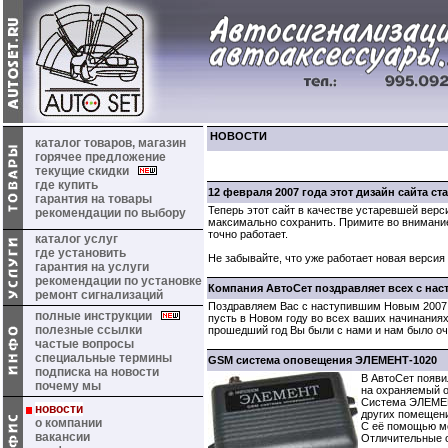
НОВОСТИ
каталог товаров, магазин
горячее предложение
текущие скидки
где купить
12 февраля 2007 года этот дизайн сайта ст
гарантия на товары
Теперь этот сайт в качестве устаревшей вер
рекомендации по выбору
максимально сохранить. Примите во внимание
точно работает.
каталог услуг
где установить
Не забывайте, что уже работает новая версия 
гарантия на услуги
рекомендации по установке
Компания АвтоСет поздравляет всех с на
ремонт сигнализаций
Поздравляем Вас с наступившим Новым 2007 
полные инструкции
пусть в Новом году во всех ваших начинаниях
полезные ссылки
прошедший год Вы были с нами и нам было оч
частые вопросы
специальные термины
GSM система оповещения ЭЛЕМЕНТ-1020
подписка на новости
В АвтоСет появ
почему мы
на охраняемый о
Система ЭЛЕМЕНТ
новости
других помещен
о компании
С её помощью мо
вакансии
Отличительные о