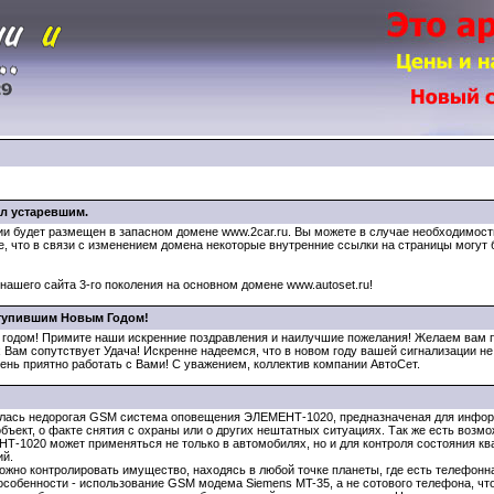
ал устаревшим.
сии будет размещен в запасном домене www.2car.ru. Вы можете в случае необходимос
, что в связи с изменением домена некоторые внутренние ссылки на страницы могут 
нашего сайта 3-го поколения на основном домене www.autoset.ru!
ступившим Новым Годом!
годом! Примите наши искренние поздравления и наилучшие пожелания! Желаем вам пр
 Вам сопутствует Удача! Искренне надеемся, что в новом году вашей сигнализации не 
ень приятно работать с Вами! С уважением, коллектив компании АвтоСет.
илась недорогая GSM система оповещения ЭЛЕМЕНТ-1020, предназначеная для инфор
бъект, о факте снятия с охраны или о других нештатных ситуациях. Так же есть возм
-1020 может применяться не только в автомобилях, но и для контроля состояния квар
ий.
жно контролировать имущество, находясь в любой точке планеты, где есть телефонна
собенности - использование GSM модема Siemens MT-35, а не сотового телефона, чт