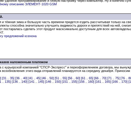
к же удобное программирование и гибкую настройку через компьютер. Ну и конечно суп
обному описанию ЭЛЕМЕНТ-1020 GSM
й.
я и тёмная зима и большую часть времени придется ездить рассчитывая только на св
лекты способна значитально улучшить видимость дороги и препятствий на ней, снизи
т постаралась сделать этот продукт масксимально доступным для всех автовладельце
Н7.
огу предложений ксенона
заказов наложенным платежом
а с курьерской компанией "СПСР-Экспресс" и переоформлением договора, мы вынужд
возобновления этиго вида отправлений планируется на середину декабря. Приносим 
]
[31 .. 35]
[36 .. 40]
[41 .. 45]
[46 .. 50]
[51 .. 55]
[56 .. 60]
[61 .. 65]
[66 .. 70]
[71 .. 75]
[76 .. 8
1 .. 135]
[136 .. 140]
[141 .. 145]
[146 .. 150]
[151 .. 155]
[156 .. 160]
[161 .. 165]
[166 .. 170]
[1