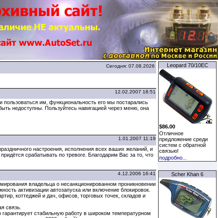
Leopard 70/10EC
Сегодня: 07.08.2026
12.02.2007 18:51
ти пользоваться им, функциональность его мы постарались
быть недоступны. Пользуйтесь навигацией через меню, она
$86.00
Отличное
1.01.2007 11:19
предложение среди
систем с обратной
аздничного настроения, исполнения всех ваших желаний, и
связью!
придётся срабатывать по тревоге. Благодарим Вас за то, что
подробно...
4.12.2006 16:41
Scher Khan 6
мирования владельца о несанкционированном проникновении
ожность активизации автозапуска или включение блокировок.
тир, коттеджей и дач, офисов, торговых точек, складов и
я связь.
о гарантирует стабильную работу в широком температурном