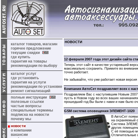
НОВОСТИ
каталог товаров, магазин
горячее предложение
текущие скидки
где купить
12 февраля 2007 года этот дизайн сайта ст
гарантия на товары
Теперь этот сайт в качестве устаревшей вер
рекомендации по выбору
максимально сохранить. Примите во внимание
точно работает.
каталог услуг
где установить
Не забывайте, что уже работает новая версия 
гарантия на услуги
рекомендации по установке
Компания АвтоСет поздравляет всех с на
ремонт сигнализаций
Поздравляем Вас с наступившим Новым 2007 
полные инструкции
пусть в Новом году во всех ваших начинаниях
полезные ссылки
прошедший год Вы были с нами и нам было оч
частые вопросы
специальные термины
GSM система оповещения ЭЛЕМЕНТ-1020
подписка на новости
В АвтоСет появ
почему мы
на охраняемый о
Система ЭЛЕМЕНТ
новости
других помещен
о компании
С её помощью мо
вакансии
Отличительные о