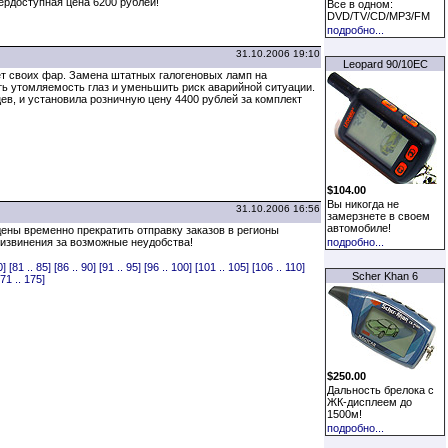
ердоступная цена 6200 рублей!
Все в одном:
DVD/TV/CD/MP3/FM
подробно...
31.10.2006 19:10
Leopard 90/10EC
ет своих фар. Замена штатных галогеновых ламп на
ть утомляемость глаз и уменьшить риск аварийной ситуации.
в, и установила розничную цену 4400 рублей за комплект
$104.00
Вы никогда не
31.10.2006 16:56
замерзнете в своем
автомобиле!
ены временно прекратить отправку заказов в регионы
извинения за возможные неудобства!
подробно...
0]
[81 .. 85]
[86 .. 90]
[91 .. 95]
[96 .. 100]
[101 .. 105]
[106 .. 110]
Scher Khan 6
71 .. 175]
$250.00
Дальность брелока с
ЖК-дисплеем до
1500м!
подробно...