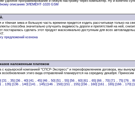
к же удобное программирование и гибкую настройку через компьютер. Ну и конечно суп
обному описанию ЭЛЕМЕНТ-1020 GSM
й.
я и тёмная зима и большую часть времени придется ездить рассчитывая только на св
лекты способна значитально улучшить видимость дороги и препятствий на ней, снизи
т постаралась сделать этот продукт масксимально доступным для всех автовладельце
Н7.
огу предложений ксенона
заказов наложенным платежом
а с курьерской компанией "СПСР-Экспресс" и переоформлением договора, мы вынужд
возобновления этиго вида отправлений планируется на середину декабря. Приносим 
]
[31 .. 35]
[36 .. 40]
[41 .. 45]
[46 .. 50]
[51 .. 55]
[56 .. 60]
[61 .. 65]
[66 .. 70]
[71 .. 75]
[76 .. 8
1 .. 135]
[136 .. 140]
[141 .. 145]
[146 .. 150]
[151 .. 155]
[156 .. 160]
[161 .. 165]
[166 .. 170]
[1