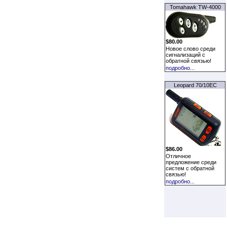
Tomahawk TW-4000
$80.00
Новое слово среди
сигнализаций с
обратной связью!
подробно...
Leopard 70/10EC
$86.00
Отличное
предложение среди
систем с обратной
связью!
подробно...