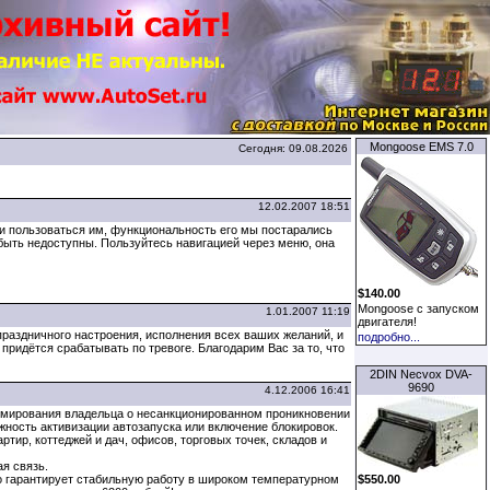
Mongoose EMS 7.0
Сегодня: 09.08.2026
12.02.2007 18:51
ти пользоваться им, функциональность его мы постарались
быть недоступны. Пользуйтесь навигацией через меню, она
$140.00
Mongoose с запуском
1.01.2007 11:19
двигателя!
аздничного настроения, исполнения всех ваших желаний, и
подробно...
придётся срабатывать по тревоге. Благодарим Вас за то, что
2DIN Necvox DVA-
9690
4.12.2006 16:41
мирования владельца о несанкционированном проникновении
ожность активизации автозапуска или включение блокировок.
тир, коттеджей и дач, офисов, торговых точек, складов и
я связь.
о гарантирует стабильную работу в широком температурном
$550.00