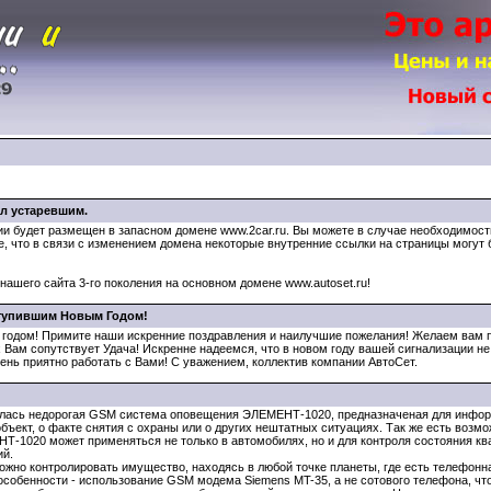
ал устаревшим.
сии будет размещен в запасном домене www.2car.ru. Вы можете в случае необходимос
, что в связи с изменением домена некоторые внутренние ссылки на страницы могут 
нашего сайта 3-го поколения на основном домене www.autoset.ru!
ступившим Новым Годом!
годом! Примите наши искренние поздравления и наилучшие пожелания! Желаем вам пр
 Вам сопутствует Удача! Искренне надеемся, что в новом году вашей сигнализации не 
ень приятно работать с Вами! С уважением, коллектив компании АвтоСет.
илась недорогая GSM система оповещения ЭЛЕМЕНТ-1020, предназначеная для инфор
бъект, о факте снятия с охраны или о других нештатных ситуациях. Так же есть возм
-1020 может применяться не только в автомобилях, но и для контроля состояния квар
ий.
жно контролировать имущество, находясь в любой точке планеты, где есть телефонна
собенности - использование GSM модема Siemens MT-35, а не сотового телефона, чт