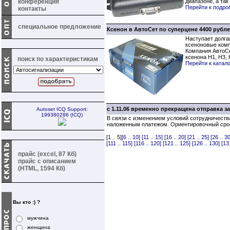
конференция
диапазоне, а та
Перейти к подр
контакты
специальное предложение
Ксенон в АвтоСет по суперцене 4400 рубле
Наступает долга
ксеноновые комп
Компания АвтоСе
ксенона Н1, Н3, 
поиск по характеристикам
Перейти к катал
с 1.11.06 временно прекращена отправка 
Autoset ICQ Support:
199380286 (ICQ)
В связи с изменением условий сотрудничеств
наложенным платежом. Ориентировочный срок 
[1 .. 5]
[6 .. 10]
[11 .. 15]
[16 .. 20]
[21 .. 25]
[26 .. 30
[111 .. 115]
[116 .. 120]
[121 .. 125]
[126 .. 130]
[13
прайс (excel, 87 Кб)
прайс с описанием
(HTML, 1594 Кб)
Вы кто :) ?
мужчина
женщина